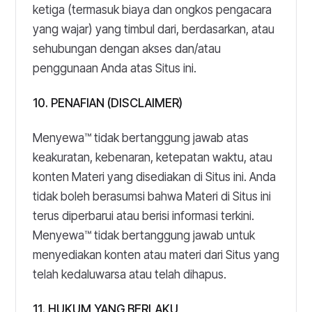
ketiga (termasuk biaya dan ongkos pengacara
yang wajar) yang timbul dari, berdasarkan, atau
sehubungan dengan akses dan/atau
penggunaan Anda atas Situs ini.
10. PENAFIAN (DISCLAIMER)
Menyewa™ tidak bertanggung jawab atas
keakuratan, kebenaran, ketepatan waktu, atau
konten Materi yang disediakan di Situs ini. Anda
tidak boleh berasumsi bahwa Materi di Situs ini
terus diperbarui atau berisi informasi terkini.
Menyewa™ tidak bertanggung jawab untuk
menyediakan konten atau materi dari Situs yang
telah kedaluwarsa atau telah dihapus.
11. HUKUM YANG BERLAKU