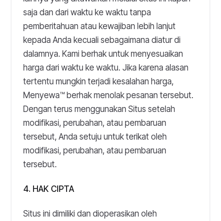
saja dan dari waktu ke waktu tanpa
pemberitahuan atau kewajiban lebih lanjut
kepada Anda kecuali sebagaimana diatur di
dalamnya. Kami berhak untuk menyesuaikan
harga dari waktu ke waktu. Jika karena alasan
tertentu mungkin terjadi kesalahan harga,
Menyewa™ berhak menolak pesanan tersebut.
Dengan terus menggunakan Situs setelah
modifikasi, perubahan, atau pembaruan
tersebut, Anda setuju untuk terikat oleh
modifikasi, perubahan, atau pembaruan
tersebut.
4. HAK CIPTA
Situs ini dimiliki dan dioperasikan oleh