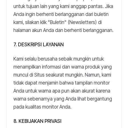
untuk tujuan lain yang kami anggap pantas. Jika
Anda ingin berhenti berlangganan dari buletin
kami, silakan klik "Buletin" (Newsletters) di
halaman akun Anda dan berhenti berlangganan.
7. DESKRIPSI LAYANAN
Kami selalu berusaha sebaik mungkin untuk
menampilkan informasi dan warna produk yang
muncul di Situs seakurat mungkin. Namun, kami
tidak dapat menjamin bahwa tampilan monitor
Anda untuk warna apa pun akan akurat karena
warna sebenarnya yang Anda lihat bergantung
pada kualitas monitor Anda.
8. KEBIJAKAN PRIVASI