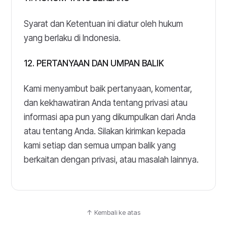
Syarat dan Ketentuan ini diatur oleh hukum
yang berlaku di Indonesia.
12. PERTANYAAN DAN UMPAN BALIK
Kami menyambut baik pertanyaan, komentar,
dan kekhawatiran Anda tentang privasi atau
informasi apa pun yang dikumpulkan dari Anda
atau tentang Anda. Silakan kirimkan kepada
kami setiap dan semua umpan balik yang
berkaitan dengan privasi, atau masalah lainnya.
↑ Kembali ke atas