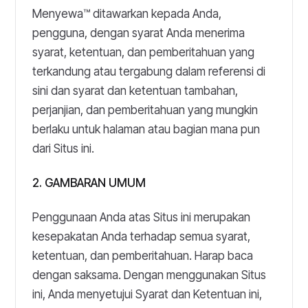
Menyewa™ ditawarkan kepada Anda,
pengguna, dengan syarat Anda menerima
syarat, ketentuan, dan pemberitahuan yang
terkandung atau tergabung dalam referensi di
sini dan syarat dan ketentuan tambahan,
perjanjian, dan pemberitahuan yang mungkin
berlaku untuk halaman atau bagian mana pun
dari Situs ini.
2. GAMBARAN UMUM
Penggunaan Anda atas Situs ini merupakan
kesepakatan Anda terhadap semua syarat,
ketentuan, dan pemberitahuan. Harap baca
dengan saksama. Dengan menggunakan Situs
ini, Anda menyetujui Syarat dan Ketentuan ini,