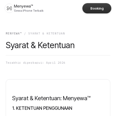
Menyewa™
Booking
Sewa iPhone Terbaik
MENYEWA™
/
SYARAT & KETENTUAN
Syarat & Ketentuan
Terakhir diperbarui: April 2026
Syarat & Ketentuan: Menyewa™
1. KETENTUAN PENGGUNAAN