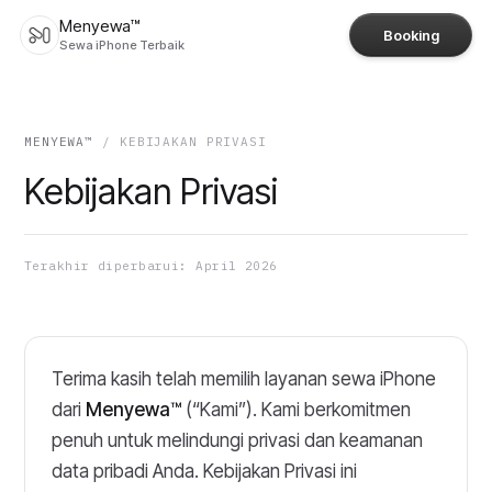
Menyewa™
Booking
Sewa iPhone Terbaik
MENYEWA™
/
KEBIJAKAN PRIVASI
Kebijakan Privasi
Terakhir diperbarui: April 2026
Terima kasih telah memilih layanan sewa iPhone
dari
Menyewa™
(“Kami”). Kami berkomitmen
penuh untuk melindungi privasi dan keamanan
data pribadi Anda. Kebijakan Privasi ini